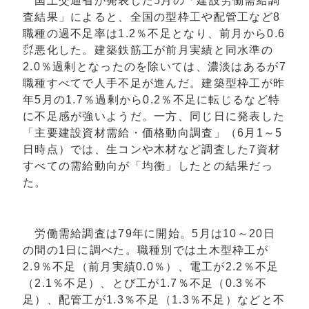
国土交通省が発表した5月の「建設労働需給調
査結果」によると、全国の型枠工や配管工など8
職種の過不足率は1.2％不足となり、前月から0.6
㌽悪化した。建築鉄筋工が前月実績と同水準の
2.0％過剰となったのを除いては、濃淡はあるが7
職種すべてで人手不足が進んだ。建築型枠工が昨
年5月の1.7％過剰から0.2％不足に転じるなど特
に不足感が強いようだ。一方、同じ日に発表した
「主要建設資材需給・価格動向調査」（6月1～5
日時点）では、生コンや木材など調査した7資材
すべての需給動向が「均衡」したとの結果だっ
た。
労働需給調査は79年に開始。5月は10～20日
の間の1日に調べた。職種別では土木型枠工が
2.9％不足（前月実績0.0％）、電工が2.2％不足
（2.1％不足）、とび工が1.7％不足（0.3％不
足）、配管工が1.3％不足（1.3％不足）などと不