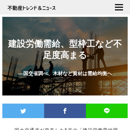
建設労働需給、型枠工など不
足度高まる
―国交省調べ、木材など資材は需給均衡へ