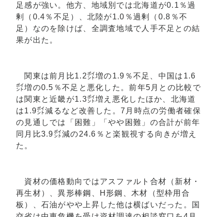
足感が強い。他方、地域別では北海道が0.1％過
剰（0.4％不足）、北陸が1.0％過剰（0.8％不
足）なのを除けば、全調査地域で人手不足との結
果が出た。
関東は前月比1.2㌽増の1.9％不足、中国は1.6
㌽増の0.5％不足と悪化した。前年5月との比較で
は関東と近畿が1.3㌽増え悪化したほか、北海道
は1.9㌽減るなど改善した。7月時点の労働者確保
の見通しでは「困難」「やや困難」の合計が前年
同月比3.9㌽減の24.6％と楽観視する向きが増え
た。
資材の価格動向ではアスファルト合材（新材・
再生材）、異形棒鋼、H形鋼、木材（型枠用合
板）、石油がやや上昇した他は横ばいだった。国
交省は中東危機を受け資材調達の相談窓口を4月