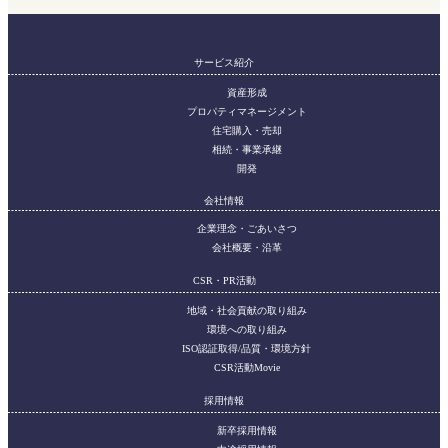
サービス紹介
資産形成
プロパティマネージメント
住宅購入・売却
相続・事業承継
開発
会社情報
企業理念・ごあいさつ
会社概要・沿革
CSR・PR活動
地域・社会貢献の取り組み
環境への取り組み
ISO認証取得/品質・環境方針
CSR活動Movie
採用情報
新卒採用情報